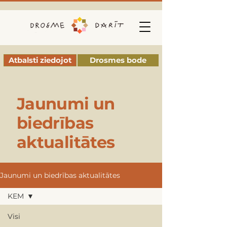
Atbalsti ziedojot
Drosmes bode
Jaunumi un
biedrības
aktualitātes
Jaunumi un biedrības aktualitātes
KEM
Visi