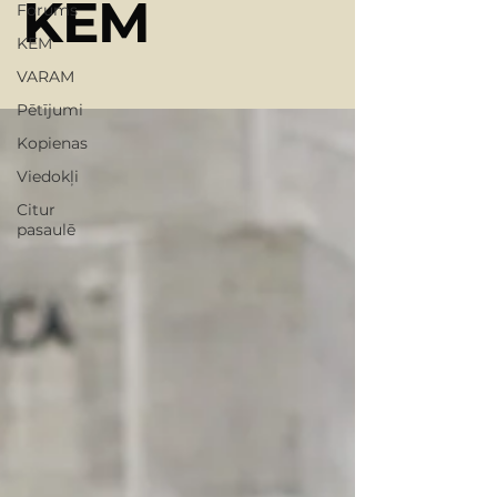
KEM
Forums
KEM
VARAM
Pētījumi
Kopienas
Viedokļi
Citur
pasaulē