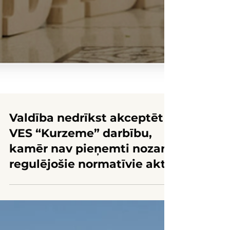
Valdība nedrīkst akceptēt
VES “Kurzeme” darbību,
kamēr nav pieņemti nozari
regulējošie normatīvie akti