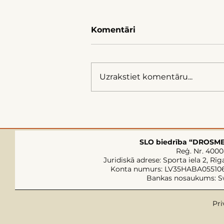
Komentāri
Uzrakstiet komentāru...
Latgales Vēju forums
prasa apturēt VES
SLO biedrība “DROSM
Reģ. Nr. 400
Juridiskā adrese: Sporta iela 2, Rīg
Konta numurs: LV35HABA05510
Bankas nosaukums: 
Pri