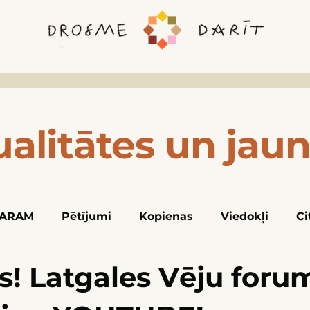
ualitātes un jau
ARAM
Pētījumi
Kopienas
Viedokļi
Ci
es! Latgales Vēju foru