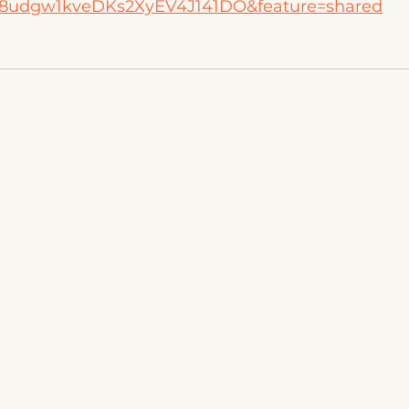
8udgw1kveDKs2XyEV4J141DO&feature=shared