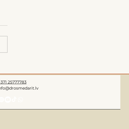
+371 25777783
info@drosmedarit.lv