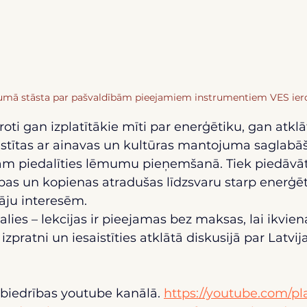
rumā stāsta par pašvaldībām pieejamiem instrumentiem VES ier
roti gan izplatītākie mīti par enerģētiku, gan atklā
stītas ar ainavas un kultūras mantojuma saglabāš
ām piedalīties lēmumu pieņemšanā. Tiek piedāvāti
ības un kopienas atradušas līdzsvaru starp enerģēti
tāju interesēm.
dalies – lekcijas ir pieejamas bez maksas, lai ikvi
izpratni un iesaistīties atklātā diskusijā par Latvi
 biedrības youtube kanālā.
https://youtube.com/pla