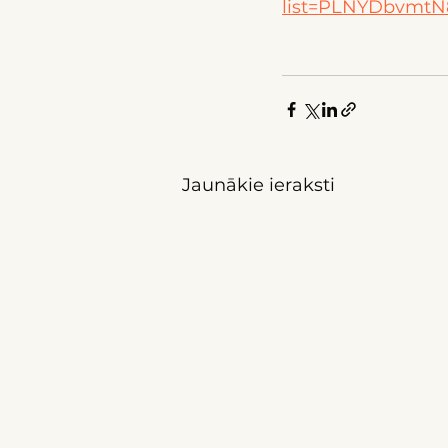
list=PLNYDbvmtN
Jaunākie ieraksti