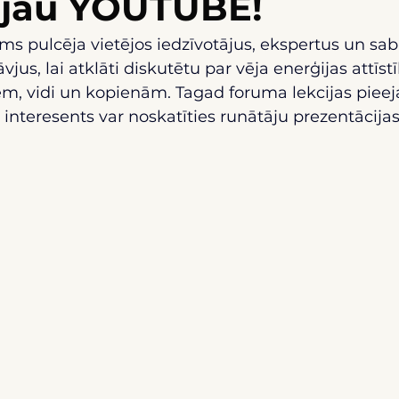
s jau YOUTUBE!
ms pulcēja vietējos iedzīvotājus, ekspertus un sab
vjus, lai atklāti diskutētu par vēja enerģijas attīst
em, vidi un kopienām. Tagad foruma lekcijas pieej
s interesents var noskatīties runātāju prezentācija