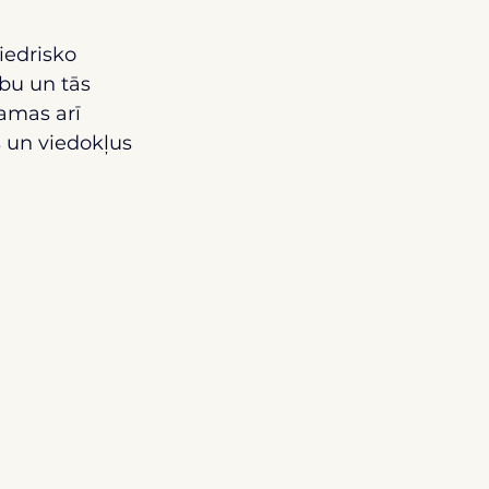
iedrisko 
ību un tās 
amas arī 
s un viedokļus 