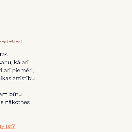
obežošanai
tas 
anu, kā arī 
 arī piemēri, 
kas attīstību 
enam būtu 
jas nākotnes 
ylist?