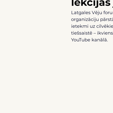
lekcija
Latgales Vēju foru
organizāciju pārstā
ietekmi uz cilvēki
tiešsaistē – ikvien
YouTube kanālā. 