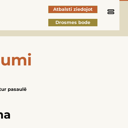
Atbalsti ziedojot
Drosmes bode
numi
tur pasaulē
ma