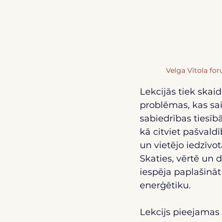
Velga Vītola fo
Lekcijās tiek skaid
problēmas, kas sai
sabiedrības tiesīb
kā citviet pašvald
un vietējo iedzīvo
Skaties, vērtē un 
iespēja paplašināt 
enerģētiku.
Lekcijs pieejamas