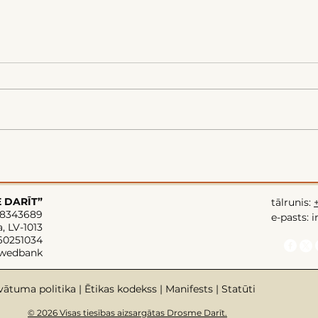
E DARĪT”
tālrunis:
08343689
e-pasts: 
a, LV-1013
60251034
Swedbank
vātuma politika |
Ētikas kodekss |
Manifests |
Statūti
© 2026 Visas tiesības aizsargātas Drosme Darīt.