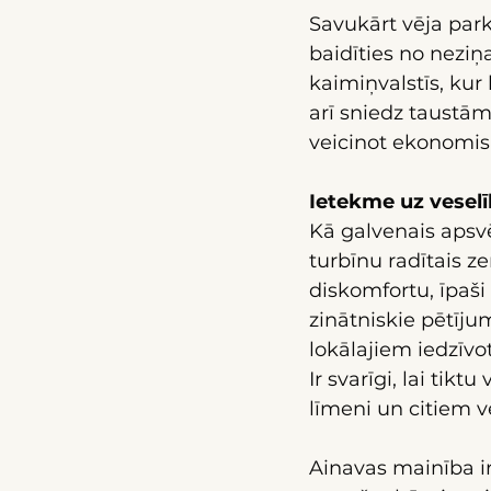
Savukārt vēja parka
baidīties no neziņ
kaimiņvalstīs, kur l
arī sniedz taustā
veicinot ekonomisk
Ietekme uz veselī
Kā galvenais apsvē
turbīnu radītais z
diskomfortu, īpaši
zinātniskie pētījum
lokālajiem iedzīvot
Ir svarīgi, lai tik
līmeni un citiem 
Ainavas mainība ir