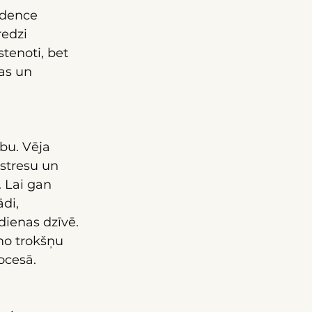
ndence 
edzi 
stenoti, bet 
as un 
bu. Vēja 
 stresu un 
. Lai gan 
di, 
dienas dzīvē. 
amo trokšņu 
ocesā.
 