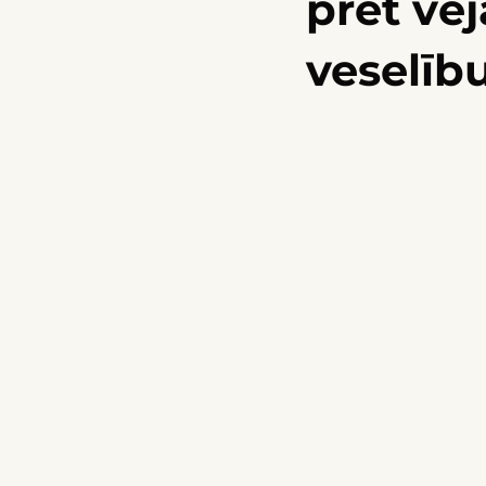
pret vēj
veselīb