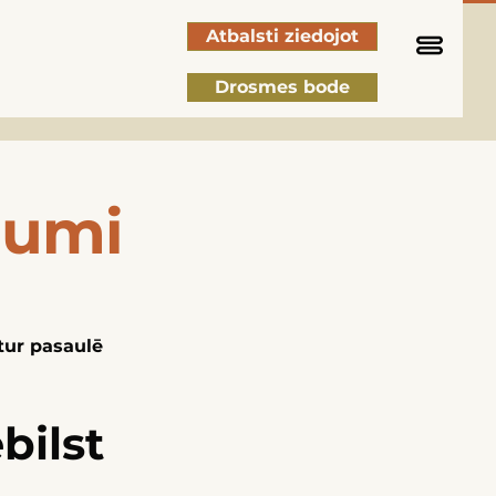
Atbalsti ziedojot
Drosmes bode
numi
tur pasaulē
bilst