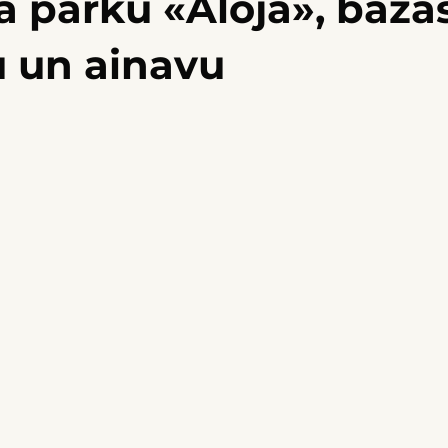
a parku «Aloja», bažā
u un ainavu