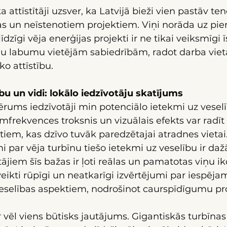
 attīstītāji uzsver, ka Latvijā bieži vien pastāv te
as un neīstenotiem projektiem. Viņi norāda uz pier
īdzīgi vēja enerģijas projekti ir ne tikai veiksmīgi ī
mu labumu vietējām sabiedrībām, radot darba viet
o attīstību.
bu un vidi: lokālo iedzīvotāju skatījums
rums iedzīvotāji min potenciālo ietekmi uz veselī
emfrekvences troksnis un vizuālais efekts var radīt
 tiem, kas dzīvo tuvāk paredzētajai atradnes vietai
i par vēja turbīnu tiešo ietekmi uz veselību ir dažā
ājiem šīs bažas ir ļoti reālas un pamatotas viņu ik
tu veikti rūpīgi un neatkarīgi izvērtējumi par iespēj
veselības aspektiem, nodrošinot caurspīdīgumu pr
 vēl viens būtisks jautājums. Gigantiskās turbīnas