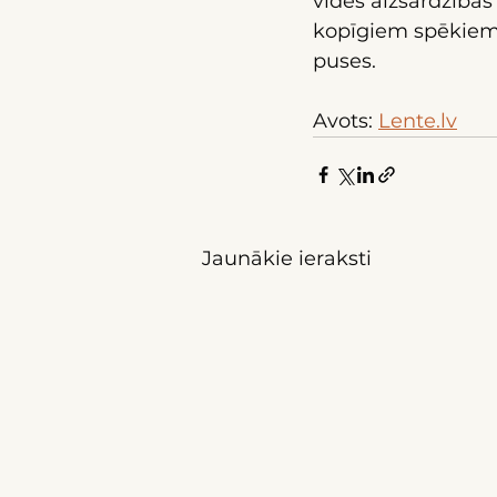
vides aizsardzības 
kopīgiem spēkiem, 
puses.
Avots: 
Lente.lv
Jaunākie ieraksti