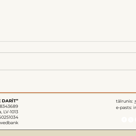
Pārdomas par vēja
Par
parkiem
rīko
Bau
teri
E DARĪT”
tālrunis:
08343689
aptu
e-pasts: 
a, LV-1013
demi
60251034
Swedbank