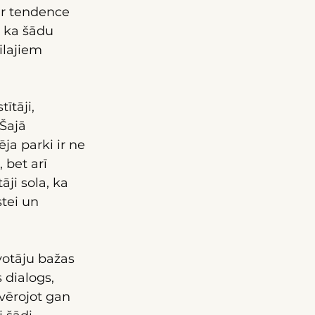
ir tendence 
, ka šādu 
ilajiem 
ītāji, 
Šajā 
ja parki ir ne 
 bet arī 
ji sola, ka 
tei un 
votāju bažas 
 dialogs, 
vērojot gan 