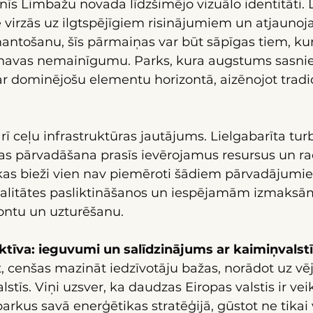
s Limbažu novada līdzšimējo vizuālo identitāti. L
virzās uz ilgtspējīgiem risinājumiem un atjauno
antošanu, šīs pārmaiņas var būt sāpīgas tiem, kur
navas nemainīgumu. Parks, kura augstums sasnie
ar dominējošu elementu horizontā, aizēnojot tradi
ī ceļu infrastruktūras jautājums. Lielgabarīta turb
s pārvadāšana prasīs ievērojamus resursus un radī
kas bieži vien nav piemēroti šādiem pārvadājumiem
kvalitātes pasliktināšanos un iespējamām izmaksām
montu un uzturēšanu.
ektīva: ieguvumi un salīdzinājums ar kaimiņvals
rt, cenšas mazināt iedzīvotāju bažas, norādot uz vē
lstīs. Viņi uzsver, ka daudzas Eiropas valstis ir vei
arkus savā enerģētikas stratēģijā, gūstot ne tikai v