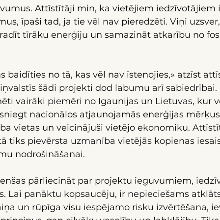
mus. Attīstītāji min, ka vietējiem iedzīvotājiem 
us, īpaši tad, ja tie vēl nav pieredzēti. Viņi uzsver
 radīt tīrāku enerģiju un samazināt atkarību no fos
 baidīties no tā, kas vēl nav īstenojies,» atzīst attīst
iņvalstīs šādi projekti dod labumu arī sabiedrībai. 
ti vairāki piemēri no Igaunijas un Lietuvas, kur vē
sasniegt nacionālos atjaunojamās enerģijas mērķus,
ba vietas un veicinājuši vietējo ekonomiku. Attīstītā
ktā tiks pievērsta uzmanība vietējās kopienas iesais
mu nodrošināšanai.
i cenšas pārliecināt par projektu ieguvumiem, iedzī
ās. Lai panāktu kopsaucēju, ir nepieciešams atklāts
ņa un rūpīga visu iespējamo risku izvērtēšana, ie