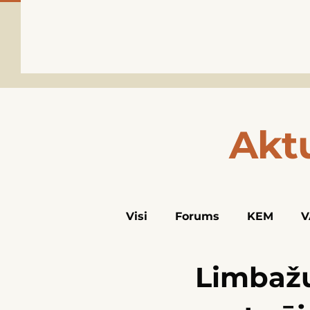
Akt
Visi
Forums
KEM
V
Limbažu