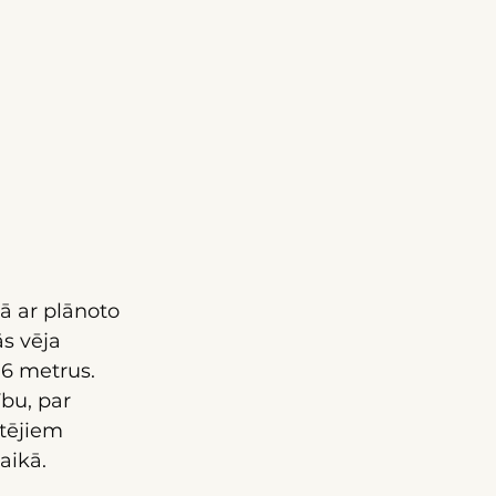
ā ar plānoto 
s vēja 
6 metrus. 
bu, par 
tējiem 
aikā.