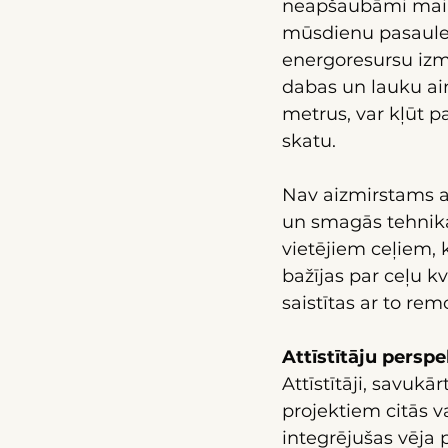
neapšaubāmi mainī
mūsdienu pasaule 
energoresursu izm
dabas un lauku ai
metrus, var kļūt p
skatu.
Nav aizmirstams ar
un smagās tehnika
vietējiem ceļiem, 
bažījas par ceļu 
saistītas ar to re
Attīstītāju persp
Attīstītāji, savukā
projektiem citās va
integrējušas vēja p