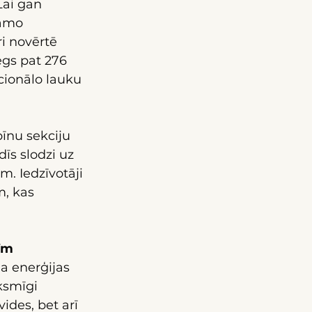
ai gan 
jamo 
i novērtē 
gs pat 276 
cionālo lauku 
īnu sekciju 
s slodzi uz 
. Iedzīvotāji 
, kas 
tīm
ja enerģijas 
ksmīgi 
ides, bet arī 