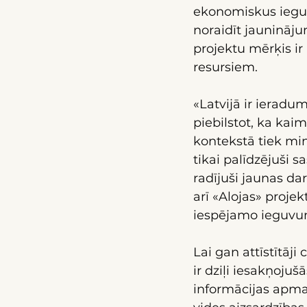
ekonomiskus ieguvu
noraidīt jauninājum
projektu mērķis ir
resursiem.
«Latvijā ir ieradums
piebilstot, ka kaim
kontekstā tiek minē
tikai palīdzējuši 
radījuši jaunas dar
arī «Alojas» proje
iespējamo ieguvu
Lai gan attīstītāj
ir dziļi iesakņojuš
informācijas apmai