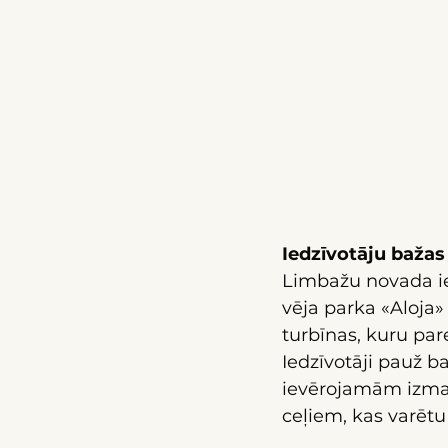
Iedzīvotāju bažas
Limbažu novada ied
vēja parka «Aloja»
turbīnas, kuru par
Iedzīvotāji pauž b
ievērojamām izmai
ceļiem, kas varētu