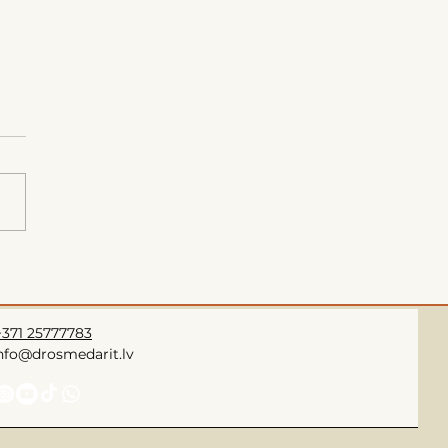
 VARAM ministra
jumu par Preiļu un
skas novadu
torijas plānojumu
+371 25777783
rēšanu un ministra
info@drosmedarit.lv
sijas pieprasījumu