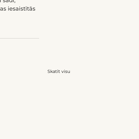
 šādi, 
s iesaistītās 
Skatīt visu