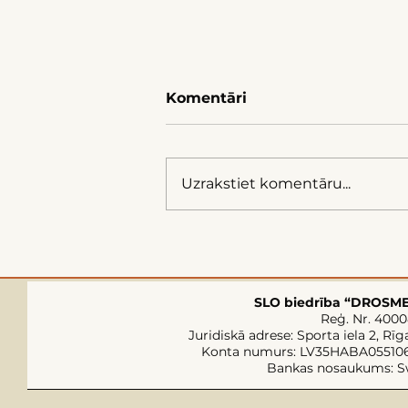
Komentāri
Uzrakstiet komentāru...
Investīciju risku
atklāšana Latvijas vēja
enerģijas sektorā
SLO biedrība “DROSM
Reģ. Nr. 400
Juridiskā adrese: Sporta iela 2, Rīg
Konta numurs: LV35HABA05510
Bankas nosaukums: 