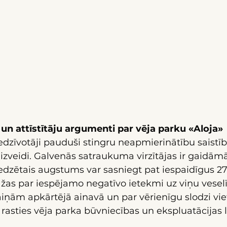
 un attīstītāju argumenti par vēja parku «Aloja»
zīvotāji pauduši stingru neapmierinātību saistīb
 izveidi. Galvenās satraukuma virzītājas ir gaidāmā
edzētais augstums var sasniegt pat iespaidīgus 27
ažas par iespējamo negatīvo ietekmi uz viņu veselī
ņām apkārtējā ainavā un par vērienīgu slodzi vie
 rasties vēja parka būvniecības un ekspluatācijas l