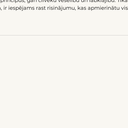
principus, gan cilvēku veselību un labklājību. Tikai
ir iespējams rast risinājumu, kas apmierinātu visa