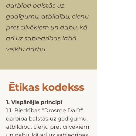
darbība balstās uz
godīgumu, atbildību, cieņu
pret cilvēkiem un dabu, kā
arī uz sabiedrības labā
veiktu darbu.
Ētikas kodekss
1. Vispārējie principi
1.1. Biedrības "Drosme Darīt"
darbība balstās uz godīgumu,
atbildību, cieņu pret cilvēkiem
un dabu, kā arī uz sabiedrības