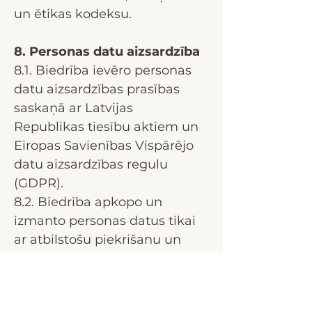
un ētikas kodeksu.
8. Personas datu aizsardzība
8.1. Biedrība ievēro personas
datu aizsardzības prasības
saskaņā ar Latvijas
Republikas tiesību aktiem un
Eiropas Savienības Vispārējo
datu aizsardzības regulu
(GDPR).
8.2. Biedrība apkopo un
izmanto personas datus tikai
ar atbilstošu piekrišanu un
tikai biedrības mērķu
sasniegšanai.
8.3. Biedrība nodrošina