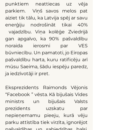
punktiem neattiecas uz vēja 
parkiem.  Viņš savos melos pat 
aiziet tik tālu, ka Latvija spēj ar savu 
enerģiju nodrošināt tikai 40% 
 vajadzību. Viņa kolēģe Zviedrijā 
gan apgalvo, ka 90% pašvaldību 
noraida ierosmi par VES 
būvniecību. Un pamatoti, jo Eiropas 
pašvaldību harta, kuru ratificēju arī 
mūsu Saeima, šādu iespēju paredz, 
ja iedzīvotāji ir pret.
Eksprezidents Raimonds Vējonis 
“Facebook ” vēsta. Kā bijušais Vides 
ministrs un bijušais Valsts 
prezidents uzskatu par 
nepieņemamu pieeju, kurā vēju 
parku attīstība tiek virzīta, ignorējot 
pašvaldības un sabiedrības balsi. 