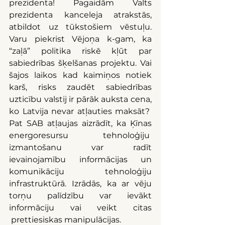
prezidenta! Pagaidām Valts 
prezidenta kanceleja atrakstās, 
atbildot uz tūkstošiem vēstuļu. 
Varu piekrist Vējoņa k-gam, ka 
“zaļā” politika riskē kļūt par 
sabiedrības šķelšanas projektu. Vai 
šajos laikos kad kaimiņos notiek 
karš, risks zaudēt sabiedrības 
uzticību valstij ir pārāk auksta cena, 
ko Latvija nevar atļauties maksāt?  
Pat SAB atļaujas aizrādīt, ka Ķīnas 
energoresursu  tehnoloģiju  
izmantošanu var radīt 
ievainojamību informācijas un 
komunikāciju tehnoloģiju 
infrastruktūrā. Izrādās, ka ar vēju 
torņu palīdzību var ievākt 
informāciju vai veikt citas 
 prettiesiskas manipulācijas.