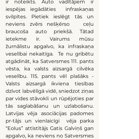
ir noteikts. Auto vadītājiem ir 
iespējas iegādāties  infraskaņas 
svilpītes. Pietiek ieslēgt tās un 
neviens zvērs nešķērso   ceļu 
braucoša auto priekšā. Tātad 
ietekme ir. Vairums mūsu 
žurnālistu apgalvo, ka infraskaņa 
veselībai nekaitīga.  Te nu gribētu 
atgādināt, ka Satversmes 111. pants 
vēsta, ka valsts aizsargā cilvēka 
veselību. 115. pants vēl plašāks - 
Valsts aizsargā ikviena tiesības 
dzīvot labvēlīgā vidē, sniedzot ziņas 
par vides stāvokli un rūpējoties par 
tās saglabāšanu un uzlabošanu. 
Latvijas vēja asociācijas padomes 
pr-tājs un vienlaicīgi  vēja parka 
“Eolus” attīstītājs Gatis Galviņš gan 
apgalvo, ka neviens no Satversmes 