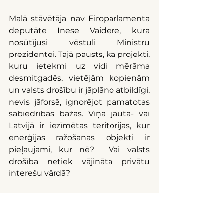
Malā stāvētāja nav Eiroparlamenta 
deputāte Inese Vaidere, kura 
nosūtījusi vēstuli Ministru 
prezidentei. Tajā pausts, ka projekti, 
kuru ietekmi uz vidi mērāma 
desmitgadēs, vietējām kopienām 
un valsts drošību ir jāplāno atbildīgi, 
nevis jāforsē, ignorējot pamatotas 
sabiedrības bažas. Viņa jautā- vai 
Latvijā ir iezīmētas teritorijas, kur 
enerģijas ražošanas objekti ir 
pieļaujami, kur nē?  Vai valsts 
drošība netiek vājināta privātu 
interešu vārdā?
Vēl par vienu aspektu. Proti, VES 
attīstītāji sabiedriskajā apspriedēs, 
kā pamatargumentu, ka vis kārtībā 