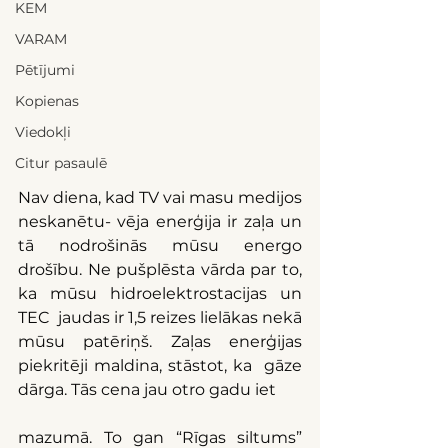
KEM
VARAM
Pētījumi
Kopienas
Viedokļi
Citur pasaulē
Nav diena, kad TV vai masu medijos 
neskanētu- vēja enerģija ir zaļa un 
tā nodrošinās mūsu energo 
drošību. Ne pušplēsta vārda par to, 
ka mūsu hidroelektrostacijas un 
TEC  jaudas ir 1,5 reizes lielākas nekā 
mūsu patēriņš. Zaļas enerģijas 
piekritēji maldina, stāstot, ka  gāze 
dārga. Tās cena jau otro gadu iet
mazumā. To gan “Rīgas siltums” 