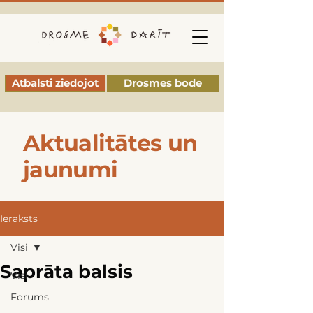
Atbalsti ziedojot
Drosmes bode
Aktualitātes un
jaunumi
Ieraksts
Visi
Saprāta balsis
Visi
Forums