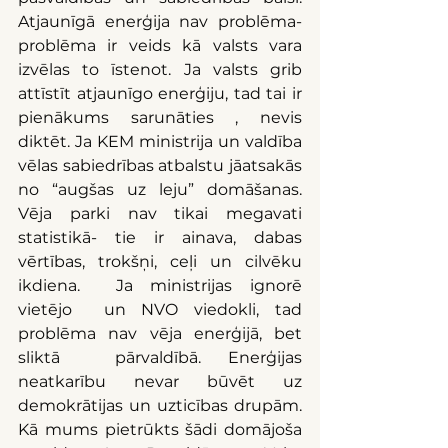
Atjaunīgā enerģija nav problēma- 
problēma ir veids kā valsts vara 
izvēlas to īstenot. Ja valsts grib 
attīstīt atjaunīgo enerģiju, tad tai ir 
pienākums sarunāties , nevis 
diktēt. Ja KEM ministrija un valdība 
vēlas sabiedrības atbalstu jāatsakās 
no “augšas uz leju” domāšanas. 
Vēja parki nav tikai megavati 
statistikā- tie ir ainava, dabas 
vērtības, trokšņi, ceļi un cilvēku 
ikdiena.  Ja ministrijas ignorē 
vietējo  un NVO viedokli, tad 
problēma nav vēja enerģijā, bet 
sliktā  pārvaldībā. Enerģijas 
neatkarību nevar būvēt uz 
demokrātijas un uzticības drupām. 
Kā mums pietrūkts šādi domājoša 