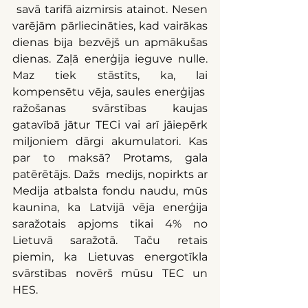
 savā tarifā aizmirsis atainot. Nesen 
varējām pārliecināties, kad vairākas 
dienas bija bezvējš un apmākušas 
dienas. Zaļā enerģija ieguve nulle. 
Maz tiek stāstīts, ka, lai 
kompensētu vēja, saules enerģijas  
ražošanas svārstības kaujas 
gatavībā jātur TECi vai arī jāiepērk 
miljoniem dārgi akumulatori. Kas 
par to maksā? Protams, gala 
patērētājs. Dažs  medijs, nopirkts ar 
Medija atbalsta fondu naudu, mūs 
kaunina, ka Latvijā vēja enerģija 
saražotais apjoms tikai 4% no 
Lietuvā saražotā. Taču retais 
piemin, ka Lietuvas energotīkla 
svārstības novērš mūsu TEC un 
HES.