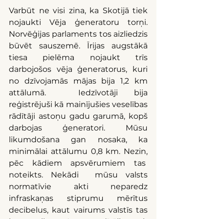
Varbūt ne visi zina, ka Skotijā tiek 
nojaukti Vēja ģeneratoru torņi. 
Norvēģijas parlaments tos aizliedzis 
būvēt sauszemē. Īrijas augstākā 
tiesa pielēma nojaukt trīs 
darbojošos vēja ģeneratorus, kuri 
no dzīvojamās mājas bija 1,2 km 
attālumā.  Iedzīvotāji bija 
reģistrējuši kā mainījušies veselības 
rādītāji astoņu gadu garumā, kopš 
darbojas ģeneratori. Mūsu 
likumdošana gan nosaka, ka 
minimālai attālumu 0,8 km. Nezin, 
pēc kādiem apsvērumiem tas  
noteikts. Nekādi  mūsu valsts 
normatīvie akti neparedz 
infraskaņas stiprumu mērītus 
decibelus, kaut vairums valstīs tas 